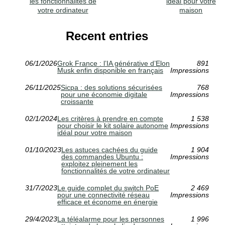
les fonctionnalités de
idéal pour votre
votre ordinateur
maison
Recent entries
06/1/2026
Grok France : l’IA générative d’Elon
891
Musk enfin disponible en français
Impressions
26/11/2025
Sicpa : des solutions sécurisées
768
pour une économie digitale
Impressions
croissante
02/1/2024
Les critères à prendre en compte
1 538
pour choisir le kit solaire autonome
Impressions
idéal pour votre maison
01/10/2023
Les astuces cachées du guide
1 904
des commandes Ubuntu :
Impressions
exploitez pleinement les
fonctionnalités de votre ordinateur
31/7/2023
Le guide complet du switch PoE
2 469
pour une connectivité réseau
Impressions
efficace et économe en énergie
29/4/2023
La téléalarme pour les personnes
1 996