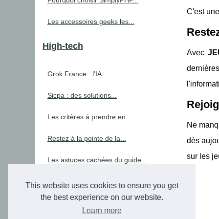
Pourquoi choisir SimplyPHP...
C'est une
Les accessoires geeks les...
Restez
High-tech
Avec
JE
dernière
Grok France : l’IA...
l'informa
Sicpa : des solutions...
Rejoig
Les critères à prendre en...
Ne manque
Restez à la pointe de la...
dès aujou
sur les j
Les astuces cachées du guide...
Le guide complet du switch...
This website uses cookies to ensure you get
the best experience on our website.
La téléalarme pour les...
Learn more