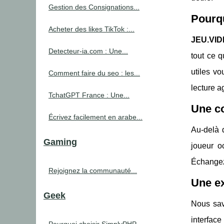
Gestion des Consignations...
Pourqu
Acheter des likes TikTok :...
JEU.VIDE
Detecteur-ia.com : Une...
tout ce q
utiles v
Comment faire du seo : les...
lecture a
TchatGPT France : Une...
Une c
Écrivez facilement en arabe...
Au-delà d
Gaming
joueur o
Échangez 
Rejoignez la communauté...
Une ex
Geek
Nous savo
interface