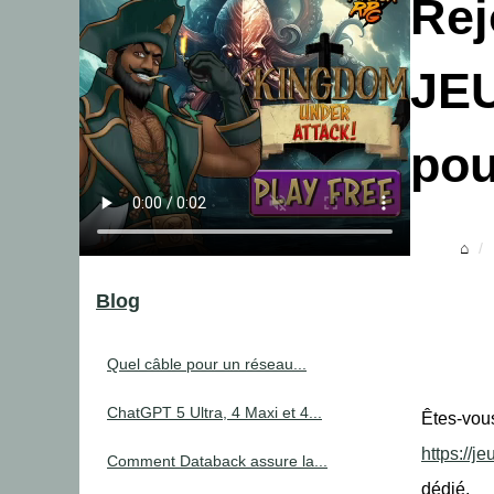
Rej
JEU
pou
Blog
Quel câble pour un réseau...
ChatGPT 5 Ultra, 4 Maxi et 4...
Êtes-vou
https://je
Comment Databack assure la...
dédié.