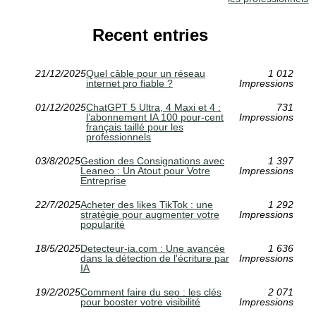
Recent entries
21/12/2025
Quel câble pour un réseau
1 012
internet pro fiable ?
Impressions
01/12/2025
ChatGPT 5 Ultra, 4 Maxi et 4 :
731
l’abonnement IA 100 pour-cent
Impressions
français taillé pour les
professionnels
03/8/2025
Gestion des Consignations avec
1 397
Leaneo : Un Atout pour Votre
Impressions
Entreprise
22/7/2025
Acheter des likes TikTok : une
1 292
stratégie pour augmenter votre
Impressions
popularité
18/5/2025
Detecteur-ia.com : Une avancée
1 636
dans la détection de l'écriture par
Impressions
IA
19/2/2025
Comment faire du seo : les clés
2 071
pour booster votre visibilité
Impressions