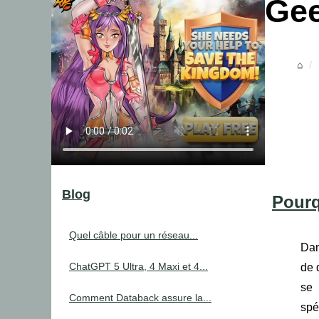
Ge
Blog
Pourq
Quel câble pour un réseau...
Dan
ChatGPT 5 Ultra, 4 Maxi et 4...
de 
se 
Comment Databack assure la...
spé