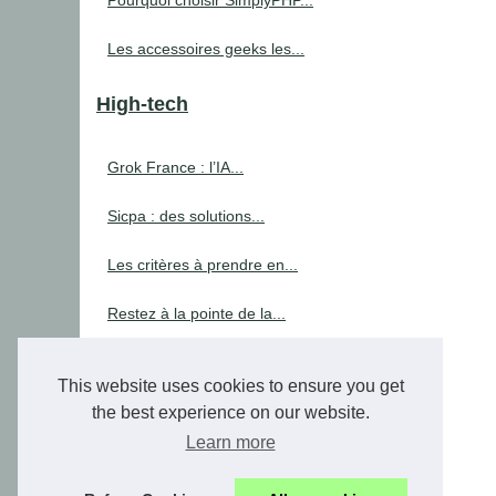
Pourquoi choisir SimplyPHP...
Les accessoires geeks les...
High-tech
Grok France : l’IA...
Sicpa : des solutions...
Les critères à prendre en...
Restez à la pointe de la...
Les astuces cachées du guide...
This website uses cookies to ensure you get
Le guide complet du switch...
the best experience on our website.
Learn more
La téléalarme pour les...