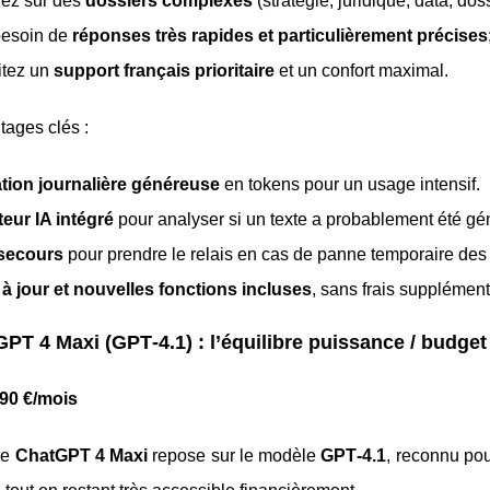
llez sur des
dossiers complexes
(stratégie, juridique, data, dos
besoin de
réponses très rapides et particulièrement précises
itez un
support français prioritaire
et un confort maximal.
tages clés :
ation journalière généreuse
en tokens pour un usage intensif.
eur IA intégré
pour analyser si un texte a probablement été gé
 secours
pour prendre le relais en cas de panne temporaire des
à jour et nouvelles fonctions incluses
, sans frais supplément
PT 4 Maxi (GPT‑4.1) : l’équilibre puissance / budget
,90 €/mois
le
ChatGPT 4 Maxi
repose sur le modèle
GPT‑4.1
, reconnu po