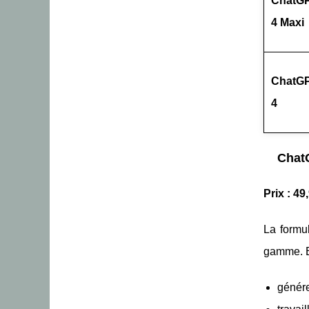
ChatG
4 Maxi
ChatG
4
ChatG
Prix : 49
La form
gamme. El
génér