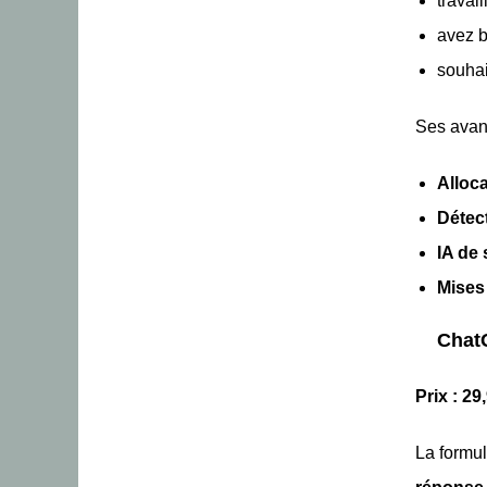
travai
avez 
souha
Ses avan
Alloc
Détect
IA de
Mises 
ChatG
Prix : 29
La formu