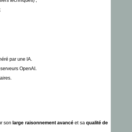
siers techniques) ;
;
néré par une IA.
 serveurs OpenAI.
aires.
ur son
large raisonnement avancé
et sa
qualité de