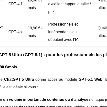
PT
29,90 € /
Raiso
GPT‑4.1
excellent rapport qualité /
mois
alloc
prix
Professionnels et
PT
19,90 € /
Quali
GPT‑4o
indépendants qui
mois
alloc
débutent avec l’IA
PT 5 Ultra (GPT‑5.1) : pour les professionnels les p
,90 €/mois
ule
ChatGPT 5 Ultra
donne accès au modèle
GPT‑5.1 Web
, 
le est idéale si vous :
er
un volume important de contenus ou d’analyses
chaque jo