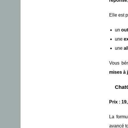
réponse
Elle est 
un
out
une
ex
une
a
Vous bén
mises à 
ChatG
Prix : 19
La form
avancé to