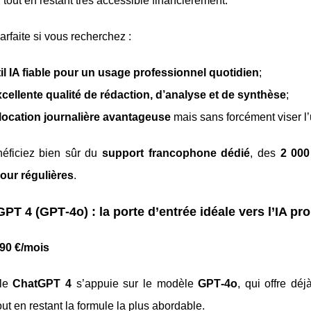
, tout en restant très accessible financièrement.
parfaite si vous recherchez :
il IA fiable pour un usage professionnel quotidien
;
cellente qualité de rédaction, d’analyse et de synthèse
;
llocation journalière avantageuse
mais sans forcément viser l’
éficiez bien sûr du
support francophone dédié
, des
2 000
jour régulières
.
PT 4 (GPT‑4o) : la porte d’entrée idéale vers l’IA pro
,90 €/mois
ule
ChatGPT 4
s’appuie sur le modèle
GPT‑4o
, qui offre dé
ut en restant la formule la plus abordable.