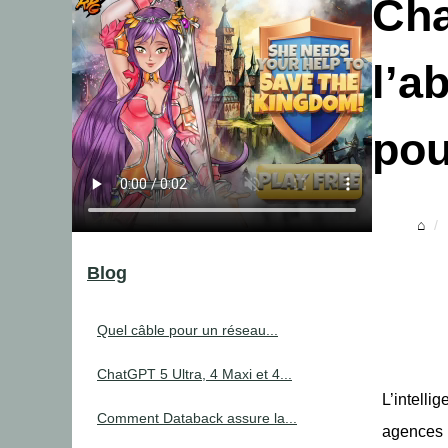
Cha
l’a
pou
Blog
Quel câble pour un réseau...
ChatGPT 5 Ultra, 4 Maxi et 4...
L’intelli
Comment Databack assure la...
agences i