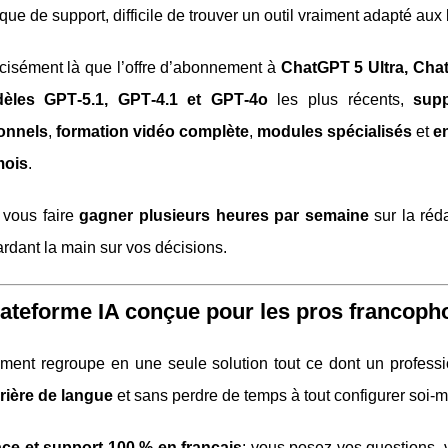
que de support, difficile de trouver un outil vraiment adapté a
écisément là que l’offre d’abonnement à
ChatGPT 5 Ultra, Cha
èles GPT‑5.1, GPT‑4.1 et GPT‑4o
les plus récents,
sup
onnels
,
formation vidéo complète
,
modules spécialisés
et
e
mois
.
: vous faire
gagner plusieurs heures par semaine
sur la réda
ardant la main sur vos décisions.
ateforme IA conçue pour les pros francoph
ment regroupe en une seule solution tout ce dont un professio
rière de langue
et sans perdre de temps à tout configurer soi‑
ace et support 100 % en français
: vous posez vos questions,