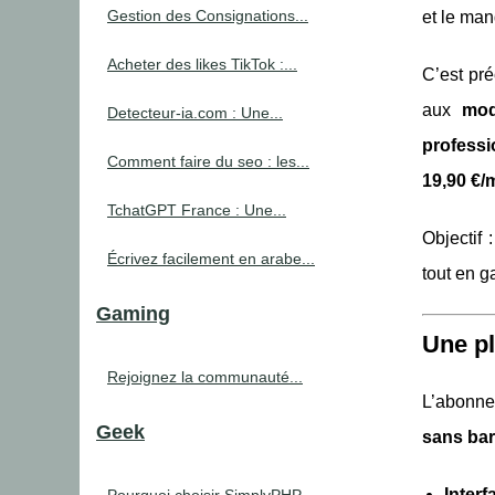
Gestion des Consignations...
et le man
Acheter des likes TikTok :...
C’est pr
aux
mod
Detecteur-ia.com : Une...
professi
Comment faire du seo : les...
19,90 €/
TchatGPT France : Une...
Objectif 
Écrivez facilement en arabe...
tout en g
Gaming
Une pl
Rejoignez la communauté...
L’abonne
Geek
sans bar
Interf