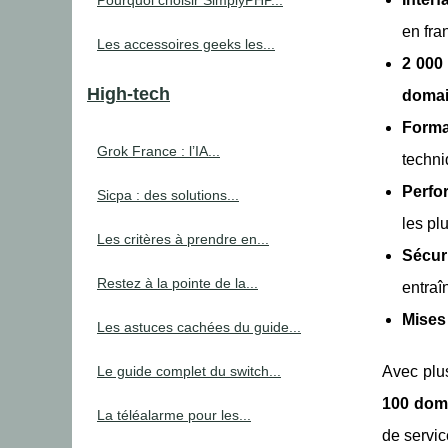
Pourquoi choisir SimplyPHP...
en fra
Les accessoires geeks les...
2 000
High-tech
domai
Forma
Grok France : l’IA...
techni
Perfo
Sicpa : des solutions...
les pl
Les critères à prendre en...
Sécur
Restez à la pointe de la...
entraî
Mises 
Les astuces cachées du guide...
Le guide complet du switch...
Avec pl
100 doma
La téléalarme pour les...
de servi