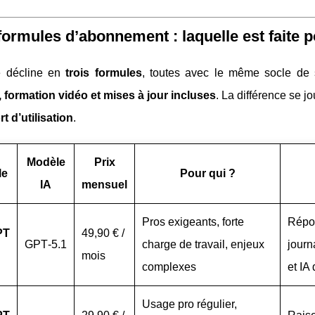
formules d’abonnement : laquelle est faite 
se décline en
trois formules
, toutes avec le même socle de
 formation vidéo et mises à jour incluses
. La différence se jo
t d’utilisation
.
Modèle
Prix
le
Pour qui ?
IA
mensuel
Pros exigeants, forte
Répon
PT
49,90 € /
GPT‑5.1
charge de travail, enjeux
journ
mois
complexes
et IA
Usage pro régulier,