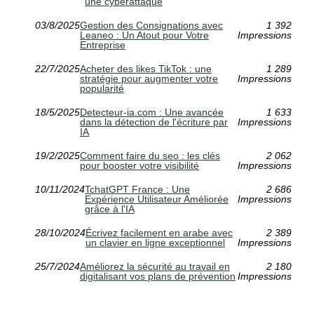
une cyberattaque
03/8/2025
Gestion des Consignations avec
1 392
Leaneo : Un Atout pour Votre
Impressions
Entreprise
22/7/2025
Acheter des likes TikTok : une
1 289
stratégie pour augmenter votre
Impressions
popularité
18/5/2025
Detecteur-ia.com : Une avancée
1 633
dans la détection de l'écriture par
Impressions
IA
19/2/2025
Comment faire du seo : les clés
2 062
pour booster votre visibilité
Impressions
10/11/2024
TchatGPT France : Une
2 686
Expérience Utilisateur Améliorée
Impressions
grâce à l'IA
28/10/2024
Écrivez facilement en arabe avec
2 389
un clavier en ligne exceptionnel
Impressions
25/7/2024
Améliorez la sécurité au travail en
2 180
digitalisant vos plans de prévention
Impressions