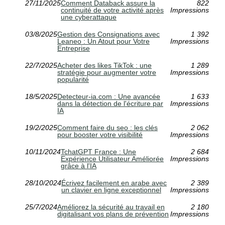
27/11/2025
Comment Databack assure la
822
continuité de votre activité après
Impressions
une cyberattaque
03/8/2025
Gestion des Consignations avec
1 392
Leaneo : Un Atout pour Votre
Impressions
Entreprise
22/7/2025
Acheter des likes TikTok : une
1 289
stratégie pour augmenter votre
Impressions
popularité
18/5/2025
Detecteur-ia.com : Une avancée
1 633
dans la détection de l'écriture par
Impressions
IA
19/2/2025
Comment faire du seo : les clés
2 062
pour booster votre visibilité
Impressions
10/11/2024
TchatGPT France : Une
2 684
Expérience Utilisateur Améliorée
Impressions
grâce à l'IA
28/10/2024
Écrivez facilement en arabe avec
2 389
un clavier en ligne exceptionnel
Impressions
25/7/2024
Améliorez la sécurité au travail en
2 180
digitalisant vos plans de prévention
Impressions